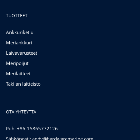
TUOTTEET
Ankkuriketju
Meriankkuri
Laivavarusteet
Meripoijut
Merilaitteet
Takilan laitteisto
OTA YHTEYTTÄ
Puh: +86-15865772126
Sähköposti:
andy@hardwaremarine.com