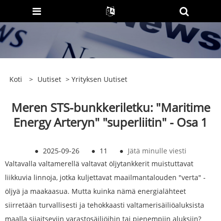
Koti
>
Uutiset
>
Yrityksen Uutiset
Meren STS-bunkkeriletku: "Maritime
Energy Arteryn" "superliitin" - Osa 1
●
2025-09-26
●
11
●
Jätä minulle viesti
Valtavalla valtamerellä valtavat öljytankkerit muistuttavat
liikkuvia linnoja, jotka kuljettavat maailmantalouden "verta" -
öljyä ja maakaasua. Mutta kuinka nämä energialähteet
siirretään turvallisesti ja tehokkaasti valtamerisäiliöaluksista
maalla sijaitseviin varastosäiliöihin tai pienempiin aluksiin?