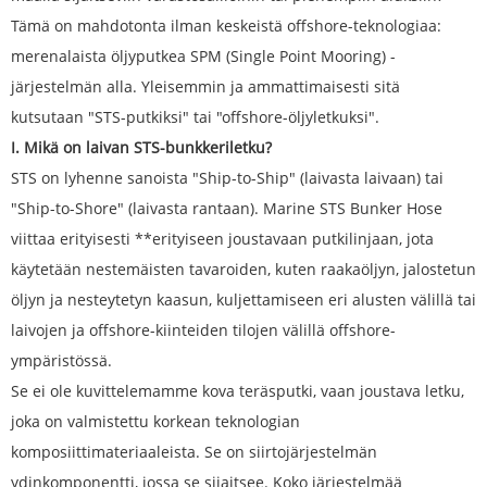
Tämä on mahdotonta ilman keskeistä offshore-teknologiaa:
merenalaista öljyputkea SPM (Single Point Mooring) -
järjestelmän alla. Yleisemmin ja ammattimaisesti sitä
kutsutaan "STS-putkiksi" tai "offshore-öljyletkuksi".
I. Mikä on laivan STS-bunkkeriletku?
STS on lyhenne sanoista "Ship-to-Ship" (laivasta laivaan) tai
"Ship-to-Shore" (laivasta rantaan). Marine STS Bunker Hose
viittaa erityisesti **erityiseen joustavaan putkilinjaan, jota
käytetään nestemäisten tavaroiden, kuten raakaöljyn, jalostetun
öljyn ja nesteytetyn kaasun, kuljettamiseen eri alusten välillä tai
laivojen ja offshore-kiinteiden tilojen välillä offshore-
ympäristössä.
Se ei ole kuvittelemamme kova teräsputki, vaan joustava letku,
joka on valmistettu korkean teknologian
komposiittimateriaaleista. Se on siirtojärjestelmän
ydinkomponentti, jossa se sijaitsee. Koko järjestelmää