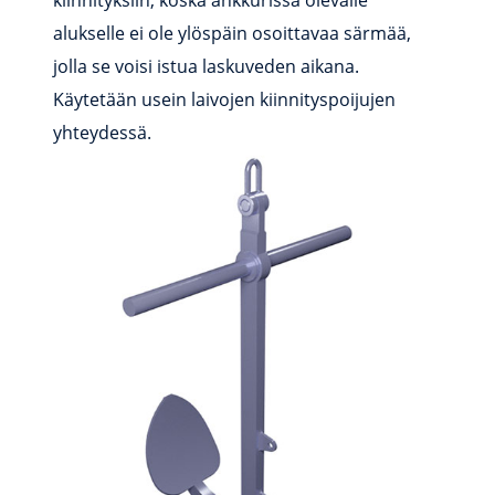
kiinnityksiin, koska ankkurissa olevalle
alukselle ei ole ylöspäin osoittavaa särmää,
jolla se voisi istua laskuveden aikana.
Käytetään usein laivojen kiinnityspoijujen
yhteydessä.