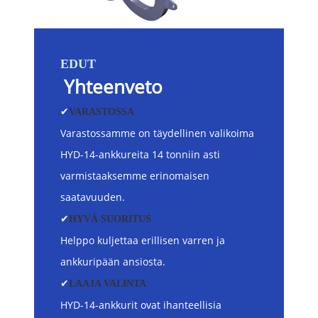
EDUT
Yhteenveto
✔
VARASTOSSA
Varastossamme on täydellinen valikoima
HYD-14-ankkureita 14 tonniin asti
varmistaaksemme erinomaisen
saatavuuden.
✔
HYVÄ SUORITUS
Helppo kuljettaa erillisen varren ja
ankkuripään ansiosta.
✔
LAAJA VALINTA
HYD-14-ankkurit ovat ihanteellisia