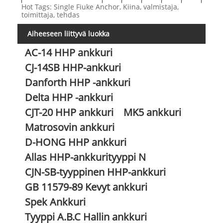
Hot Tags: Single Fiuke Anchor, Kiina, valmistaja,
3000
4485
3750
1240
1555
1585
toimittaja, tehdas
4000
4940
4125
1360
1710
1745
Aiheeseen liittyvä luokka
5000
5320
4440
1472
1845
1880
6000
5650
4720
1560
1960
1995
AC-14 HHP ankkuri
7000
5950
4970
1645
2065
2100
CJ-14SB HHP-ankkuri
8000
6220
5200
1720
2155
2200
Danforth HHP -ankkuri
9000
6468
5400
1790
2240
2288
Delta HHP -ankkuri
10000
6700
5600
1852
2320
2154
12000
7115
5950
1968
2465
2516
CJT-20 HHP ankkuri
MK5 ankkuri
15000
7670
6410
2120
2657
2710
Matrosovin ankkuri
18000
8148
6810
2253
2823
2882
D-HONG HHP ankkuri
20000
8400
7020
2320
2910
2970
Allas HHP-ankkurityyppi N
22000
8710
7275
2410
3020
3074
CJN-SB-tyyppinen HHP-ankkuri
25000
9080
7590
2510
3146
3212
GB 11579-89 Kevyt ankkuri
Spek Ankkuri
Tyyppi A.B.C Hallin ankkuri