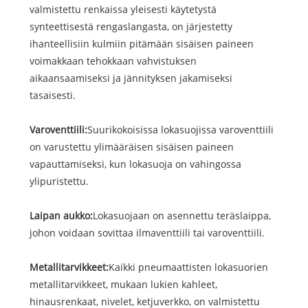
valmistettu renkaissa yleisesti käytetystä
synteettisestä rengaslangasta, on järjestetty
ihanteellisiin kulmiin pitämään sisäisen paineen
voimakkaan tehokkaan vahvistuksen
aikaansaamiseksi ja jännityksen jakamiseksi
tasaisesti.
Varoventtiili:
Suurikokoisissa lokasuojissa varoventtiili
on varustettu ylimääräisen sisäisen paineen
vapauttamiseksi, kun lokasuoja on vahingossa
ylipuristettu.
Laipan aukko:
Lokasuojaan on asennettu teräslaippa,
johon voidaan sovittaa ilmaventtiili tai varoventtiili.
Metallitarvikkeet:
Kaikki pneumaattisten lokasuorien
metallitarvikkeet, mukaan lukien kahleet,
hinausrenkaat, nivelet, ketjuverkko, on valmistettu