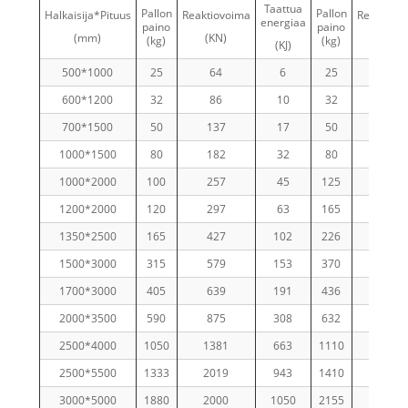
Taattua
Pallon
Pallon
Halkaisija*Pituus
Reaktiovoima
Reaktiovo
energiaa
paino
paino
(mm)
(KN)
(KN)
(kg)
(kg)
(KJ)
500*1000
25
64
6
25
85
600*1200
32
86
10
32
108
700*1500
50
137
17
50
180
1000*1500
80
182
32
80
239
1000*2000
100
257
45
125
338
1200*2000
120
297
63
165
390
1350*2500
165
427
102
226
561
1500*3000
315
579
153
370
761
1700*3000
405
639
191
436
840
2000*3500
590
875
308
632
1150
2500*4000
1050
1381
663
1110
1815
2500*5500
1333
2019
943
1410
2653
3000*5000
1880
2000
1050
2155
2709