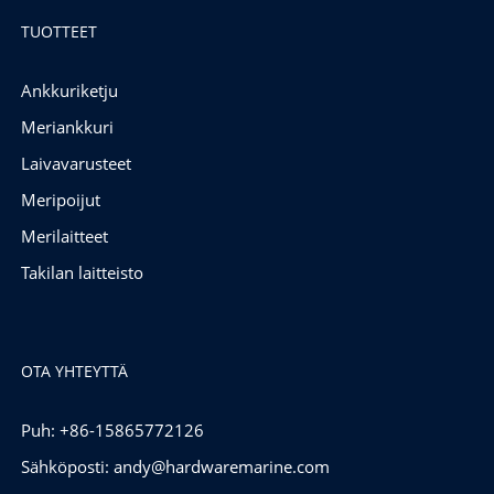
TUOTTEET
Ankkuriketju
Meriankkuri
Laivavarusteet
Meripoijut
Merilaitteet
Takilan laitteisto
OTA YHTEYTTÄ
Puh: +86-15865772126
Sähköposti:
andy@hardwaremarine.com