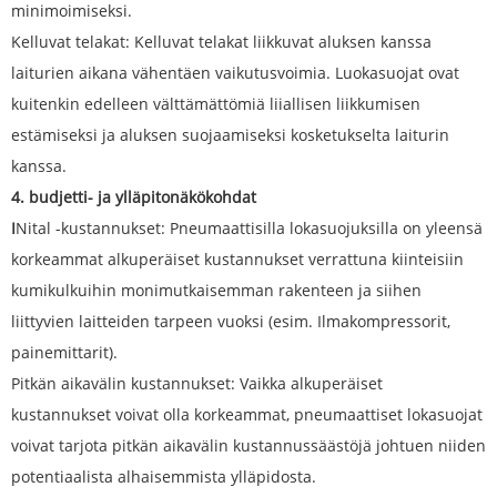
minimoimiseksi.
Kelluvat telakat: Kelluvat telakat liikkuvat aluksen kanssa
laiturien aikana vähentäen vaikutusvoimia. Luokasuojat ovat
kuitenkin edelleen välttämättömiä liiallisen liikkumisen
estämiseksi ja aluksen suojaamiseksi kosketukselta laiturin
kanssa.
4. budjetti- ja ylläpitonäkökohdat
I
Nital -kustannukset: Pneumaattisilla lokasuojuksilla on yleensä
korkeammat alkuperäiset kustannukset verrattuna kiinteisiin
kumikulkuihin monimutkaisemman rakenteen ja siihen
liittyvien laitteiden tarpeen vuoksi (esim. Ilmakompressorit,
painemittarit).
Pitkän aikavälin kustannukset: Vaikka alkuperäiset
kustannukset voivat olla korkeammat, pneumaattiset lokasuojat
voivat tarjota pitkän aikavälin kustannussäästöjä johtuen niiden
potentiaalista alhaisemmista ylläpidosta.