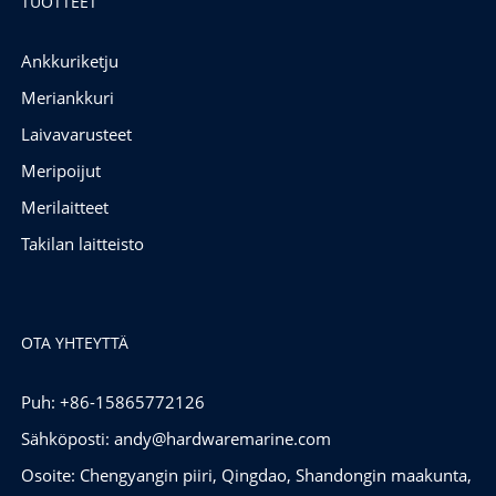
TUOTTEET
Ankkuriketju
Meriankkuri
Laivavarusteet
Meripoijut
Merilaitteet
Takilan laitteisto
OTA YHTEYTTÄ
Puh: +86-15865772126
Sähköposti:
andy@hardwaremarine.com
Osoite: Chengyangin piiri, Qingdao, Shandongin maakunta,