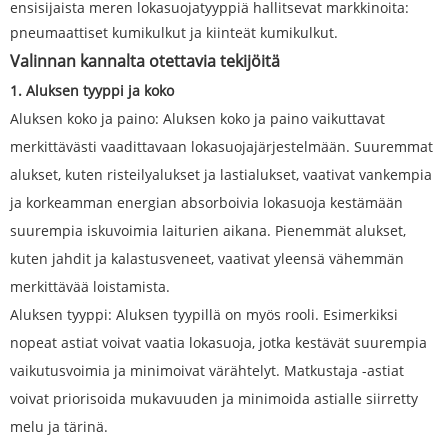
ensisijaista meren lokasuojatyyppiä hallitsevat markkinoita:
pneumaattiset kumikulkut ja kiinteät kumikulkut.
Valinnan kannalta otettavia tekijöitä
1. Aluksen tyyppi ja koko
Aluksen koko ja paino: Aluksen koko ja paino vaikuttavat
merkittävästi vaadittavaan lokasuojajärjestelmään. Suuremmat
alukset, kuten risteilyalukset ja lastialukset, vaativat vankempia
ja korkeamman energian absorboivia lokasuoja kestämään
suurempia iskuvoimia laiturien aikana. Pienemmät alukset,
kuten jahdit ja kalastusveneet, vaativat yleensä vähemmän
merkittävää loistamista.
Aluksen tyyppi: Aluksen tyypillä on myös rooli. Esimerkiksi
nopeat astiat voivat vaatia lokasuoja, jotka kestävät suurempia
vaikutusvoimia ja minimoivat värähtelyt. Matkustaja -astiat
voivat priorisoida mukavuuden ja minimoida astialle siirretty
melu ja tärinä.