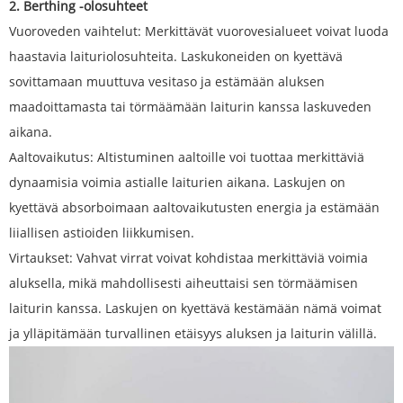
2. Berthing -olosuhteet
Vuoroveden vaihtelut: Merkittävät vuorovesialueet voivat luoda
haastavia laituriolosuhteita. Laskukoneiden on kyettävä
sovittamaan muuttuva vesitaso ja estämään aluksen
maadoittamasta tai törmäämään laiturin kanssa laskuveden
aikana.
Aaltovaikutus: Altistuminen aaltoille voi tuottaa merkittäviä
dynaamisia voimia astialle laiturien aikana. Laskujen on
kyettävä absorboimaan aaltovaikutusten energia ja estämään
liiallisen astioiden liikkumisen.
Virtaukset: Vahvat virrat voivat kohdistaa merkittäviä voimia
aluksella, mikä mahdollisesti aiheuttaisi sen törmäämisen
laiturin kanssa. Laskujen on kyettävä kestämään nämä voimat
ja ylläpitämään turvallinen etäisyys aluksen ja laiturin välillä.