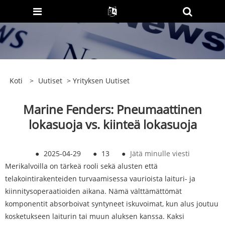
Koti
>
Uutiset
>
Yrityksen Uutiset
Marine Fenders: Pneumaattinen
lokasuoja vs. kiinteä lokasuoja
●
2025-04-29
●
13
●
Jätä minulle viesti
Merikalvoilla on tärkeä rooli sekä alusten että
telakointirakenteiden turvaamisessa vaurioista laituri- ja
kiinnitysoperaatioiden aikana. Nämä välttämättömät
komponentit absorboivat syntyneet iskuvoimat, kun alus joutuu
kosketukseen laiturin tai muun aluksen kanssa. Kaksi