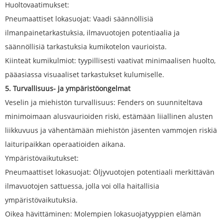
Huoltovaatimukset:
Pneumaattiset lokasuojat: Vaadi säännöllisiä
ilmanpainetarkastuksia, ilmavuotojen potentiaalia ja
säännöllisiä tarkastuksia kumikotelon vaurioista.
Kiinteät kumikulmiot: tyypillisesti vaativat minimaalisen huolto,
pääasiassa visuaaliset tarkastukset kulumiselle.
5. Turvallisuus- ja ympäristöongelmat
Veselin ja miehistön turvallisuus: Fenders on suunniteltava
minimoimaan alusvaurioiden riski, estämään liiallinen alusten
liikkuvuus ja vähentämään miehistön jäsenten vammojen riskiä
laituripaikkan operaatioiden aikana.
Ympäristövaikutukset:
Pneumaattiset lokasuojat: Öljyvuotojen potentiaali merkittävän
ilmavuotojen sattuessa, jolla voi olla haitallisia
ympäristövaikutuksia.
Oikea hävittäminen: Molempien lokasuojatyyppien elämän