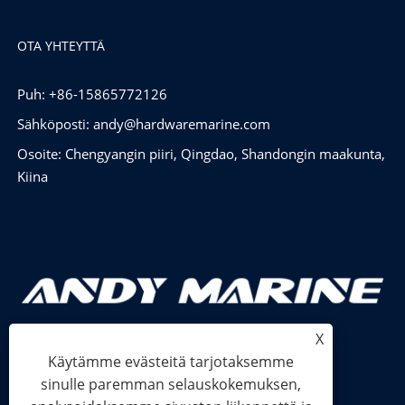
OTA YHTEYTTÄ
Puh: +86-15865772126
Sähköposti:
andy@hardwaremarine.com
Osoite: Chengyangin piiri, Qingdao, Shandongin maakunta,
Kiina
X
Käytämme evästeitä tarjotaksemme
sinulle paremman selauskokemuksen,