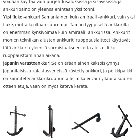
voidaan käyttää vain purjehdusaluksissa ja sisävesissa, ja
ankkuripaino on yleensä enintään yksi tonni.
Yksi fluke -ankkuri:
Samanlainen kuin amiraali -ankkuri, vain yksi
fluke, mutta kooltaan suurempi. Tämän tyyppisellä ankkurilla
on enemmän kynsivoimaa kuin amiraali -ankkurissa. Ankkurit
monien tekniikan alusten ankkurit, ruoppauslaitteet käyttävät
tätä ankkuria yleensä varmistaakseen, että alus ei liiku
ruoppaustoiminnan aikana.
Japanin varastoankkuri:
Se on eräänlainen kaksoiskynnys
japanilaisissa kalastusveneissä käytetty ankkuri, ja poikkipalkki
on kiinnitetty ankkurikruunun alle, mikä ei vain ylläpitä suuren
otteen etuja, vaan on myös kätevä kerätä.