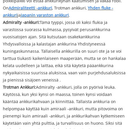
poikkipalkki voi estää ankkurikynän kaatumisen ja vakaa rooli.
On
Admiraliteetti -ankkuri
, Trotman ankkuri,
Yhden fluke -
ankkuri
ja
Japanin varaston ankkuri
.
Admiralty -ankkuri:
Tämä tyyppi, jossa oli kaksi flukia ja
varastossa suorassa kulmassa, pysyivät perusankkurina
vuosisatojen ajan. Sitä kutsutaan osakekankkurina
Yhdysvalloissa ja kalastajan ankkurina Yhdistyneessä
kuningaskunnassa. Tällaisella ankkurilla on suuri ote ja se voi
tarttua tiukasti kaikenlaiseen maaperään, mutta se on hankalaa
kelata uudelleen ja laittaa, eikä sitä käytetä pääankkurina
nykyaikaisissa suurissa aluksissa, vaan vain purjehdusaluksissa
ja pienissä sisäjoen veneissä .
Trotman Ankkuri:
Admiralty -ankkuri, jolla on pyörivä leuka.
Käytössä, kun yksi kynsi on maassa, toinen kynsi voidaan
kääntää ankkurikahvaan ja kiinnittää. Tällaista ankkuria on
helpompaa käyttää kuin amiraali -ankkuri, mutta pitovoima on
pienempi kuin amiraali -ankkuri, ja ankkurikahvan kytkemiseen
käytetään vain yhtä pulttia, ja turvallisuus on huono. Siksi sitä