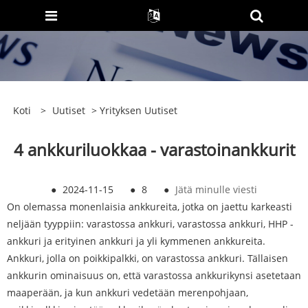
Koti
>
Uutiset
>
Yrityksen Uutiset
4 ankkuriluokkaa - varastoinankkurit
●
2024-11-15
●
8
●
Jätä minulle viesti
On olemassa monenlaisia ​​ankkureita, jotka on jaettu karkeasti
neljään tyyppiin: varastossa ankkuri, varastossa ankkuri, HHP -
ankkuri ja erityinen ankkuri ja yli kymmenen ankkureita.
Ankkuri, jolla on poikkipalkki, on varastossa ankkuri. Tällaisen
ankkurin ominaisuus on, että varastossa ankkurikynsi asetetaan
maaperään, ja kun ankkuri vedetään merenpohjaan,