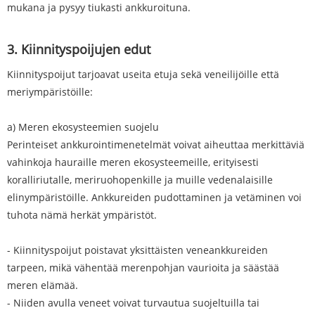
mukana ja pysyy tiukasti ankkuroituna.
3. Kiinnityspoijujen edut
Kiinnityspoijut tarjoavat useita etuja sekä veneilijöille että
meriympäristöille:
a) Meren ekosysteemien suojelu
Perinteiset ankkurointimenetelmät voivat aiheuttaa merkittäviä
vahinkoja hauraille meren ekosysteemeille, erityisesti
koralliriutalle, meriruohopenkille ja muille vedenalaisille
elinympäristöille. Ankkureiden pudottaminen ja vetäminen voi
tuhota nämä herkät ympäristöt.
- Kiinnityspoijut poistavat yksittäisten veneankkureiden
tarpeen, mikä vähentää merenpohjan vaurioita ja säästää
meren elämää.
- Niiden avulla veneet voivat turvautua suojeltuilla tai