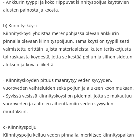
- Ankkurin tyyppi ja koko riippuvat kiinnityspoijua käyttävien
alusten painosta ja koosta.
b) Kiinnitysköysi
Kiinnitysköysi yhdistää merenpohjassa olevan ankkurin
pinnalla olevaan kiinnityspoijuun. Tämä köysi on tyypillisesti
valmistettu erittäin lujista materiaaleista, kuten teräsketjusta
tai raskaasta köydestä, jotta se kestää poijun ja siihen sidotun
aluksen jatkuvaa liikettä.
- Kiinnitysköyden pituus määräytyy veden syvyyden,
vuoroveden vaihteluiden sekä poijun ja aluksen koon mukaan.
- Syvissä vesissä kiinnitysköysi on pidempi, jotta se mukautuu
vuoroveden ja aaltojen aiheuttamiin veden syvyyden
muutoksiin.
c) Kiinnityspoiju
Kiinnityspoiju kelluu veden pinnalla, merkitsee kiinnityspaikan