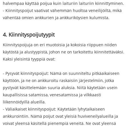
halvempaa käyttää poijua kuin laituriin laituriin kiinnittyminen.
- Kiinnityspoijut vaativat vähemmän huoltoa veneilijöiltä, ​​mikä
vähentää omien ankkurien ja ankkuriköysien kulumista.
4. Kiinnityspoijutyypit
Kiinnityspoijuja on eri muotoisia ja kokoisia riippuen niiden
käytöstä ja alustyypistä, johon ne on tarkoitettu kiinnitettäväksi.
Kaksi yleisintä tyyppiä ovat:
- Pysyvät kiinnityspoijut: Nämä on suunniteltu pitkäaikaiseen
käyttöön, ja ne on ankkuroitu raskaisiin järjestelmiin, jotka
pystyvät käsittelemään suuria aluksia. Niitä käytetään usein
kaupallisissa satamissa, venesatamissa ja vilkkaasti
liikennöidyillä alueilla.
- Väliaikaiset kiinnityspoijut: Käytetään lyhytaikaiseen
ankkurointiin. Nämä poijut ovat yleisiä huviveneilyalueilla ja
voivat yleensä käsitellä pienempiä veneitä. Ne ovat yleensä