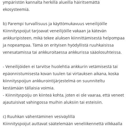
ympäristön kannalta herkillä alueilla häiritsemättä
ekosysteemiä.
b) Parempi turvallisuus ja käyttömukavuus veneilijöille
Kiinnityspoijut tarjoavat veneilijöille vakaan ja kätevän
ankkuripisteen, mikä tekee aluksen kiinnittämisestä helpompaa
ja nopeampaa. Tämä on erityisen hyödyllistä ruuhkaisissa
venesatamissa tai ankkuroitaessa ankkurissa sääolosuhteissa.
- Veneilijöiden ei tarvitse huolehtia ankkurin vetämisestä tai
epäonnistumisesta kovan tuulen tai virtauksen aikana, koska
kiinnityspoijun ankkurointijärjestelmä on suunniteltu
kestämään tällaisia ​​voimia.
- Kiinnityspoiju on kiinteä kohta, joten ei ole vaaraa, että veneet
ajautuisivat vahingossa muihin aluksiin tai esteisiin.
c) Ruuhkan vähentäminen vesiväylillä
Kiinnityspoijut auttavat säätelemään veneliikennettä vilkkaalla