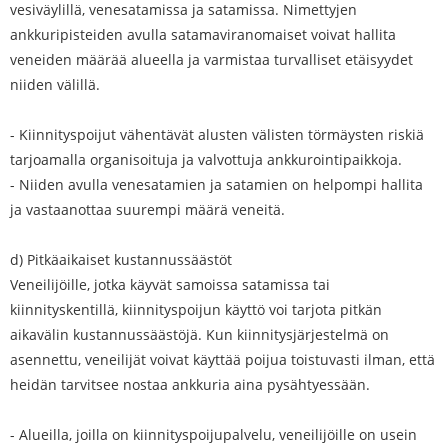
vesiväylillä, venesatamissa ja satamissa. Nimettyjen
ankkuripisteiden avulla satamaviranomaiset voivat hallita
veneiden määrää alueella ja varmistaa turvalliset etäisyydet
niiden välillä.
- Kiinnityspoijut vähentävät alusten välisten törmäysten riskiä
tarjoamalla organisoituja ja valvottuja ankkurointipaikkoja.
- Niiden avulla venesatamien ja satamien on helpompi hallita
ja vastaanottaa suurempi määrä veneitä.
d) Pitkäaikaiset kustannussäästöt
Veneilijöille, jotka käyvät samoissa satamissa tai
kiinnityskentillä, kiinnityspoijun käyttö voi tarjota pitkän
aikavälin kustannussäästöjä. Kun kiinnitysjärjestelmä on
asennettu, veneilijät voivat käyttää poijua toistuvasti ilman, että
heidän tarvitsee nostaa ankkuria aina pysähtyessään.
- Alueilla, joilla on kiinnityspoijupalvelu, veneilijöille on usein