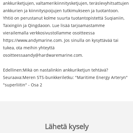
ankkuriketjujen, valtamerikiinnitysketjujen, teräslevyhitsattujen
ankkurien ja kiinnityspoijujen tutkimukseen ja tuotantoon.
Yhtiö on perustanut kolme suurta tuotantopistettä Suqianiin,
Taixingiin ja Qingdaoon. Lue lisää tarjoamastamme
vierailemalla verkkosivustollamme osoitteessa
https://www.andymarine.com. Jos sinulla on kysyttävää tai
tukea, ota meihin yhteyttä
osoitteessa
andy@hardwaremarine.com
.
Edellinen:
Mikä on nastalinkin ankkuriketjun tehtävä?
Seuraava:
Meren STS-bunkkeriletku: "Maritime Energy Arteryn"
"superliitin" - Osa 2
Lähetä kysely