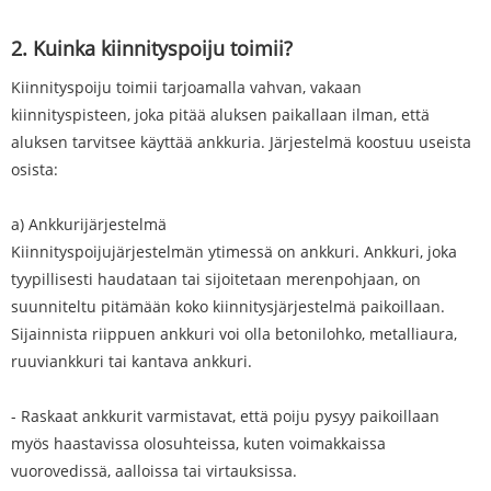
2. Kuinka kiinnityspoiju toimii?
Kiinnityspoiju toimii tarjoamalla vahvan, vakaan
kiinnityspisteen, joka pitää aluksen paikallaan ilman, että
aluksen tarvitsee käyttää ankkuria. Järjestelmä koostuu useista
osista:
a) Ankkurijärjestelmä
Kiinnityspoijujärjestelmän ytimessä on ankkuri. Ankkuri, joka
tyypillisesti haudataan tai sijoitetaan merenpohjaan, on
suunniteltu pitämään koko kiinnitysjärjestelmä paikoillaan.
Sijainnista riippuen ankkuri voi olla betonilohko, metalliaura,
ruuviankkuri tai kantava ankkuri.
- Raskaat ankkurit varmistavat, että poiju pysyy paikoillaan
myös haastavissa olosuhteissa, kuten voimakkaissa
vuorovedissä, aalloissa tai virtauksissa.