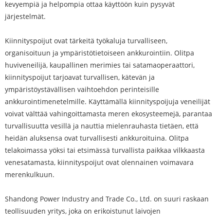
kevyempiä ja helpompia ottaa käyttöön kuin pysyvät
järjestelmät.
Kiinnityspoijut ovat tärkeitä työkaluja turvalliseen,
organisoituun ja ympäristötietoiseen ankkurointiin. Olitpa
huviveneilijä, kaupallinen merimies tai satamaoperaattori,
kiinnityspoijut tarjoavat turvallisen, kätevän ja
ympäristöystävällisen vaihtoehdon perinteisille
ankkurointimenetelmille. Käyttämällä kiinnityspoijuja veneilijät
voivat välttää vahingoittamasta meren ekosysteemejä, parantaa
turvallisuutta vesillä ja nauttia mielenrauhasta tietäen, että
heidän aluksensa ovat turvallisesti ankkuroituina. Olitpa
telakoimassa yöksi tai etsimässä turvallista paikkaa vilkkaasta
venesatamasta, kiinnityspoijut ovat olennainen voimavara
merenkulkuun.
Shandong Power Industry and Trade Co., Ltd. on suuri raskaan
teollisuuden yritys, joka on erikoistunut laivojen