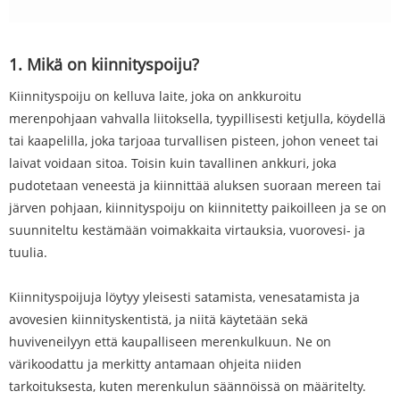
1. Mikä on kiinnityspoiju?
Kiinnityspoiju on kelluva laite, joka on ankkuroitu
merenpohjaan vahvalla liitoksella, tyypillisesti ketjulla, köydellä
tai kaapelilla, joka tarjoaa turvallisen pisteen, johon veneet tai
laivat voidaan sitoa. Toisin kuin tavallinen ankkuri, joka
pudotetaan veneestä ja kiinnittää aluksen suoraan mereen tai
järven pohjaan, kiinnityspoiju on kiinnitetty paikoilleen ja se on
suunniteltu kestämään voimakkaita virtauksia, vuorovesi- ja
tuulia.
Kiinnityspoijuja löytyy yleisesti satamista, venesatamista ja
avovesien kiinnityskentistä, ja niitä käytetään sekä
huviveneilyyn että kaupalliseen merenkulkuun. Ne on
värikoodattu ja merkitty antamaan ohjeita niiden
tarkoituksesta, kuten merenkulun säännöissä on määritelty.