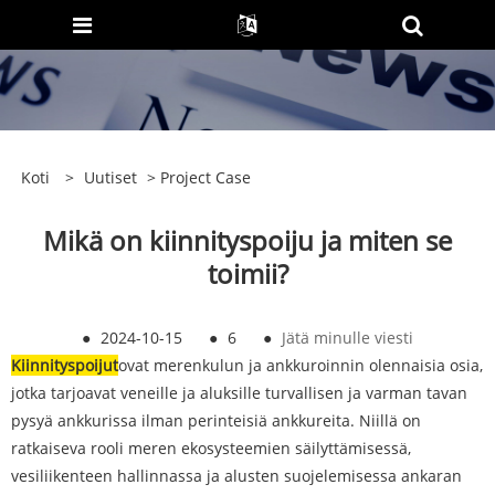
Koti
>
Uutiset
>
Project Case
Mikä on kiinnityspoiju ja miten se
toimii?
●
2024-10-15
●
6
●
Jätä minulle viesti
Kiinnityspoijut
ovat merenkulun ja ankkuroinnin olennaisia ​​osia,
jotka tarjoavat veneille ja aluksille turvallisen ja varman tavan
pysyä ankkurissa ilman perinteisiä ankkureita. Niillä on
ratkaiseva rooli meren ekosysteemien säilyttämisessä,
vesiliikenteen hallinnassa ja alusten suojelemisessa ankaran