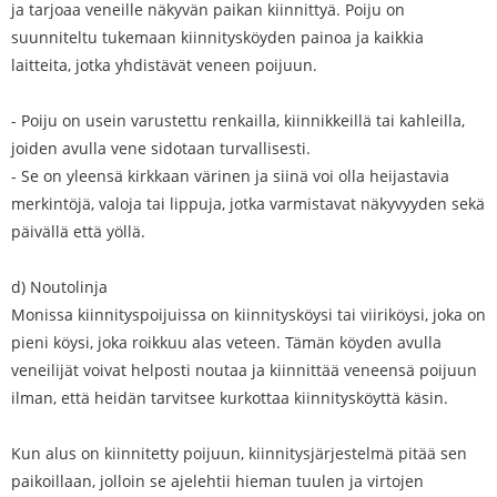
ja tarjoaa veneille näkyvän paikan kiinnittyä. Poiju on
suunniteltu tukemaan kiinnitysköyden painoa ja kaikkia
laitteita, jotka yhdistävät veneen poijuun.
- Poiju on usein varustettu renkailla, kiinnikkeillä tai kahleilla,
joiden avulla vene sidotaan turvallisesti.
- Se on yleensä kirkkaan värinen ja siinä voi olla heijastavia
merkintöjä, valoja tai lippuja, jotka varmistavat näkyvyyden sekä
päivällä että yöllä.
d) Noutolinja
Monissa kiinnityspoijuissa on kiinnitysköysi tai viiriköysi, joka on
pieni köysi, joka roikkuu alas veteen. Tämän köyden avulla
veneilijät voivat helposti noutaa ja kiinnittää veneensä poijuun
ilman, että heidän tarvitsee kurkottaa kiinnitysköyttä käsin.
Kun alus on kiinnitetty poijuun, kiinnitysjärjestelmä pitää sen
paikoillaan, jolloin se ajelehtii hieman tuulen ja virtojen