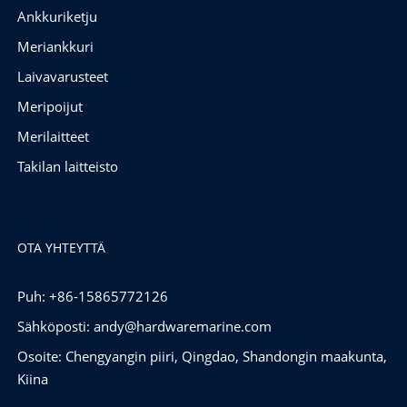
Ankkuriketju
Meriankkuri
Laivavarusteet
Meripoijut
Merilaitteet
Takilan laitteisto
OTA YHTEYTTÄ
Puh: +86-15865772126
Sähköposti:
andy@hardwaremarine.com
Osoite: Chengyangin piiri, Qingdao, Shandongin maakunta,
Kiina