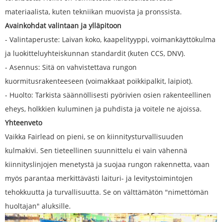
materiaalista, kuten tekniikan muovista ja pronssista.
Avainkohdat valintaan ja ylläpitoon
- Valintaperuste: Laivan koko, kaapelityyppi, voimankäyttökulma
ja luokitteluyhteiskunnan standardit (kuten CCS, DNV).
- Asennus: Sitä on vahvistettava rungon
kuormitusrakenteeseen (voimakkaat poikkipalkit, laipiot).
- Huolto: Tarkista säännöllisesti pyörivien osien rakenteellinen
eheys, holkkien kuluminen ja puhdista ja voitele ne ajoissa.
Yhteenveto
Vaikka Fairlead on pieni, se on kiinnitysturvallisuuden
kulmakivi. Sen tieteellinen suunnittelu ei vain vähennä
kiinnityslinjojen menetystä ja suojaa rungon rakennetta, vaan
myös parantaa merkittävästi laituri- ja levitystoimintojen
tehokkuutta ja turvallisuutta. Se on välttämätön "nimettömän
huoltajan" aluksille.