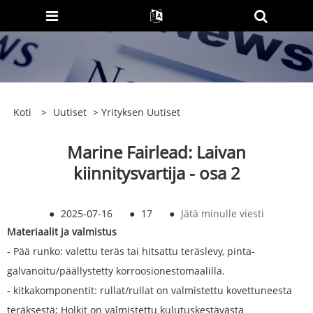
Koti
>
Uutiset
>
Yrityksen Uutiset
Marine Fairlead: Laivan
kiinnitysvartija - osa 2
●
2025-07-16
●
17
●
Jätä minulle viesti
Materiaalit ja valmistus
- Pää runko: valettu teräs tai hitsattu teräslevy, pinta-
galvanoitu/päällystetty korroosionestomaalilla.
- kitkakomponentit: rullat/rullat on valmistettu kovettuneesta
teräksestä; Holkit on valmistettu kulutuskestävästä