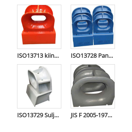
ISO13713 kiinnityskiila
ISO13728 Panama Chock
ISO13729 Suljettu tyyny A
JIS F 2005-1975 suljettu kiila