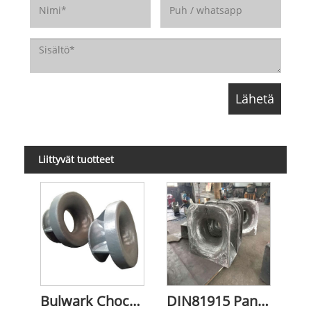
Liittyvät tuotteet
Bulwark Chock (EU-tyyppi) Hinauskiila
DIN81915 Panama Chock